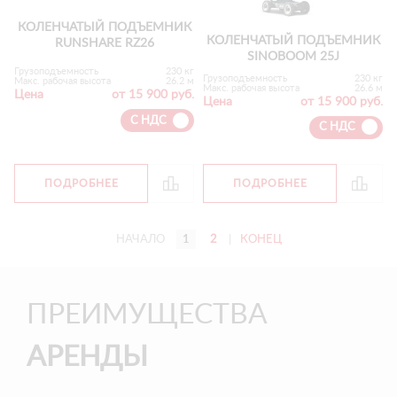
КОЛЕНЧАТЫЙ ПОДЪЕМНИК
КОЛЕНЧАТЫЙ ПОДЪЕМНИК
RUNSHARE RZ26
SINOBOOM 25J
Грузоподъемность
230 кг
Грузоподъемность
230 кг
Макс. рабочая высота
26.2 м
Макс. рабочая высота
26.6 м
Цена
от 15 900 руб.
Цена
от 15 900 руб.
С НДС
С НДС
ПОДРОБНЕЕ
ПОДРОБНЕЕ
НАЧАЛО
1
2
|
КОНЕЦ
ПРЕИМУЩЕСТВА
АРЕНДЫ