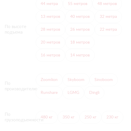
44 метра
55 метров
48 метров
13 метров
40 метров
32 метра
По высоте
28 метров
26 метров
22 метра
подъема
20 метров
18 метров
16 метров
14 метров
Zoomlion
Skyboom
Sinoboom
По
производителю
Runshare
LGMG
Dingli
По
480 кг
350 кг
250 кг
230 кг
грузоподъемности