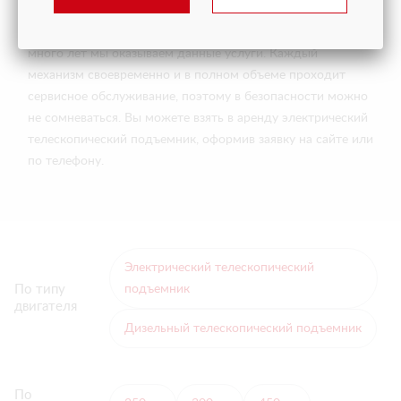
Удобная и выгодная аренда телескопического
подъемника в Екатеринбурге от компании ARLIFT. Уже
много лет мы оказываем данные услуги. Каждый
механизм своевременно и в полном объеме проходит
сервисное обслуживание, поэтому в безопасности можно
не сомневаться. Вы можете взять в аренду электрический
телескопический подъемник, оформив заявку на сайте или
по телефону.
Электрический телескопический
По типу
подъемник
двигателя
Дизельный телескопический подъемник
По