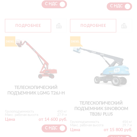
С НДС
С НДС
ПОДРОБНЕЕ
ПОДРОБНЕЕ
ТЕЛЕСКОПИЧЕСКИЙ
ПОДЪЕМНИК LGMG T26J-H
ТЕЛЕСКОПИЧЕСКИЙ
ПОДЪЕМНИК SINOBOOM
Грузоподъемность
450 кг
TB28J PLUS
Макс. рабочая высота
27.9 м
Цена
от 14 600 руб.
Грузоподъемность
454 кг
Макс. рабочая высота
29.7 м
С НДС
Цена
от 15 800 руб.