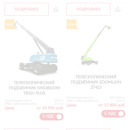
ПОДРОБНЕЕ
ПОДРОБНЕЕ
ТЕЛЕСКОПИЧЕСКИЙ
ПОДЪЁМНИК ZOOMLION
ТЕЛЕСКОПИЧЕСКИЙ
ZT42J
ПОДЪЕМНИК SINOBOOM
TB32J PLUS
Грузоподъемность
300/454 кг
Грузоподъемность
454 кг
Макс. рабочая высота
40.0 м
Макс. рабочая высота
34.3 м
Цена
от 15 800 руб.
Цена
от 24 900 руб.
С НДС
С НДС