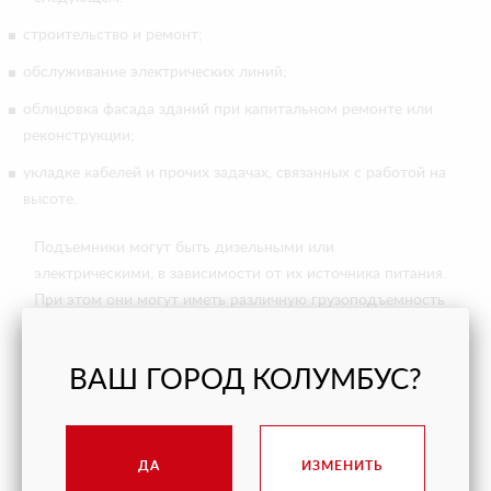
строительство и ремонт;
обслуживание электрических линий;
облицовка фасада зданий при капитальном ремонте или
реконструкции;
укладке кабелей и прочих задачах, связанных с работой на
высоте.
Подъемники могут быть дизельными или
электрическими, в зависимости от их источника питания.
При этом они могут иметь различную грузоподъемность
и высоту подъема, в зависимости от конкретной модели.
ВАШ ГОРОД КОЛУМБУС?
Аренда телескопического
подъемника на самых выгодных
условиях
ДА
ИЗМЕНИТЬ