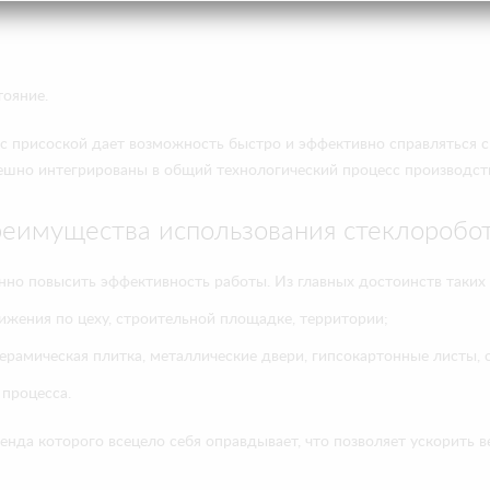
тояние.
 с присоской дает возможность быстро и эффективно справляться 
ешно интегрированы в общий технологический процесс производст
еимущества использования стеклоробо
енно повысить эффективность работы. Из главных достоинств таки
жения по цеху, строительной площадке, территории;
рамическая плитка, металлические двери, гипсокартонные листы, с
 процесса.
нда которого всецело себя оправдывает, что позволяет ускорить в