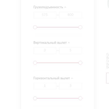
Грузоподъемность
—
Вертикальный вылет
—
Г
В
Г
В
В
Горизонтальный вылет
—