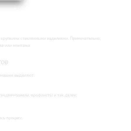
с хрупкими стеклянными изделиями. Примечательно,
ва или монтажа.
тов
х машин выделяют:
эндвич-панели, профлисты и так далее;
есь процесс.