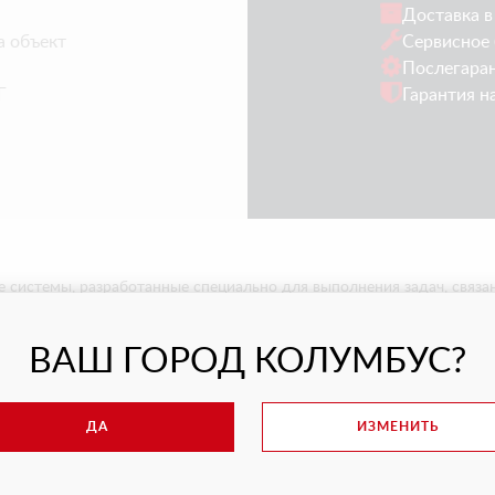
Доставка в
а объект
Сервисное 
Послегара
Г
Гарантия н
 системы, разработанные специально для выполнения задач, связа
скорить работу, поэтому аренда манипулятора с вакуумной присос
ВАШ ГОРОД КОЛУМБУС?
от в аренду - перечень технологически
ДА
ИЗМЕНИТЬ
ехнических устройств позволяют уверенно выполнять самые слож
текла позволяет успешно решать самые разные вопросы, включая с