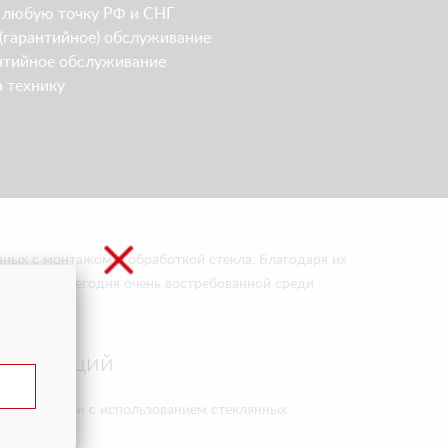
 любую точку РФ и СНГ
(гарантийное) обслуживание
нтийное обслуживание
а технику
нных с монтажом и обработкой стекла. Благодаря их
кой стала сегодня очень востребованной среди
х операций
ные операции с использованием стеклянных
ледующее: