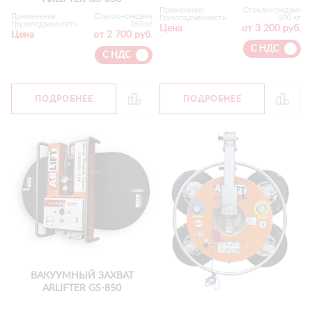
Применение
Стекло+сэндвич
Применение
Стекло+сэндвич
Грузоподъемность
500 кг
Грузоподъемность
350 кг
Цена
от 3 200 руб.
Цена
от 2 700 руб.
С НДС
С НДС
ПОДРОБНЕЕ
ПОДРОБНЕЕ
ВАКУУМНЫЙ ЗАХВАТ
ARLIFTER GS-850