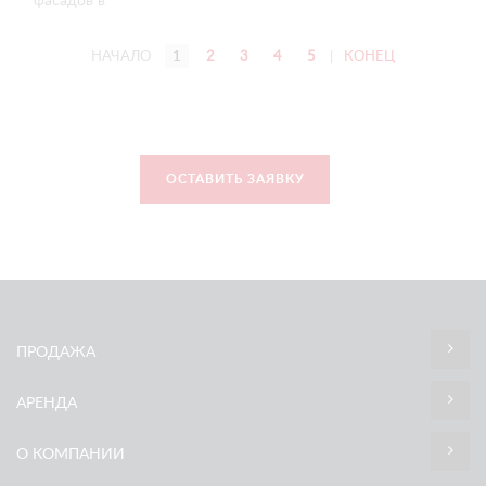
фасадов в
Тюмени сразу с
двумя
НАЧАЛО
1
2
3
4
5
|
КОНЕЦ
ограничениями —
по
грузоподъёмности
и
морозостойкости
техники, но
ОСТАВИТЬ ЗАЯВКУ
нашли выход.
ПРОДАЖА
АРЕНДА
О КОМПАНИИ