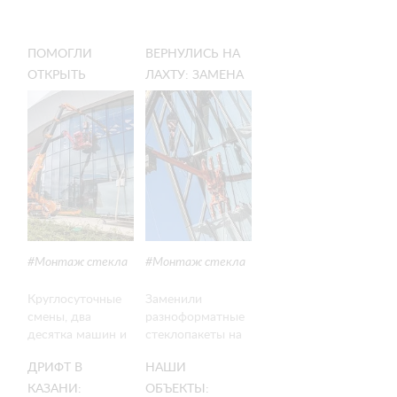
ПОМОГЛИ
ВЕРНУЛИСЬ НА
ОТКРЫТЬ
ЛАХТУ: ЗАМЕНА
ВИННЫЙ ГОРОД
2-ТОННЫХ
«БЕЛЫЙ МЫС» В
СТЕКЛОПАКЕТОВ
ГЕЛЕНДЖИКЕ
НА
ВОВРЕМЯ
СКОШЕННОМ
ФАСАДЕ
Монтаж стекла
Монтаж стекла
Круглосуточные
Заменили
смены, два
разноформатные
десятка машин и
стеклопакеты на
42 000 м²
скошенном
ДРИФТ В
НАШИ
монтажных работ
фасаде Лахта
и остекления в
Центра — самый
КАЗАНИ:
ОБЪЕКТЫ: