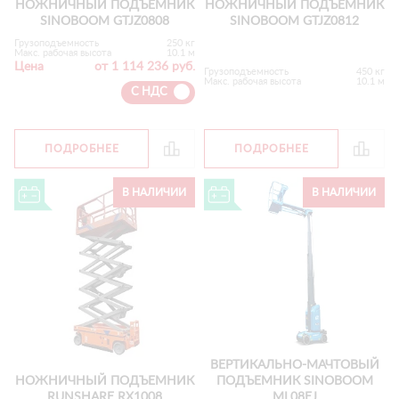
НОЖНИЧНЫЙ ПОДЪЕМНИК
НОЖНИЧНЫЙ ПОДЪЕМНИК
SINOBOOM GTJZ0808
SINOBOOM GTJZ0812
Грузоподъемность
250 кг
Макс. рабочая высота
10.1 м
Цена
от 1 114 236 руб.
Грузоподъемность
450 кг
Макс. рабочая высота
10.1 м
С НДС
ПОДРОБНЕЕ
ПОДРОБНЕЕ
В НАЛИЧИИ
В НАЛИЧИИ
ВЕРТИКАЛЬНО-МАЧТОВЫЙ
НОЖНИЧНЫЙ ПОДЪЕМНИК
ПОДЪЕМНИК SINOBOOM
RUNSHARE RX1008
ML08EJ