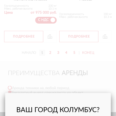
Грузоподъемность
230 кг
Макс. рабочая высота
10.1 м
Цена
от 975 000 руб.
Грузоподъемность
200 кг
Макс. рабочая высота
10.3 м
С НДС
ПОДРОБНЕЕ
ПОДРОБНЕЕ
НАЧАЛО
1
2
3
4
5
|
КОНЕЦ
ПРЕИМУЩЕСТВА
АРЕНДЫ
Аренда техники на любой период
Бесплатный выезд специалиста на объект
Тех поддержка в режиме онлайн 24/7
Доставка в любую точку РФ и СНГ
ВАШ ГОРОД КОЛУМБУС?