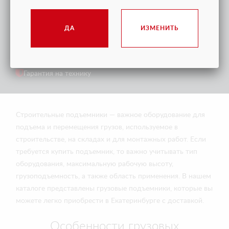
ПРЕИМУЩЕСТВА
ПОКУПКИ
ДА
ИЗМЕНИТЬ
Доставка в любую точку РФ и СНГ
Сервисное (гарантийное) обслуживание
Послегарантийное обслуживание
Гарантия на технику
Строительные подъемники — важное оборудование для
подъема и перемещения грузов, используемое в
строительстве, на складах и для монтажных работ. Если
требуется купить подъемник, то важно учитывать тип
оборудования, максимальную рабочую высоту,
грузоподъемность, а также область применения. В нашем
каталоге представлены грузовые подъемники, которые вы
можете легко приобрести в Екатеринбурге с доставкой.
Особенности грузовых