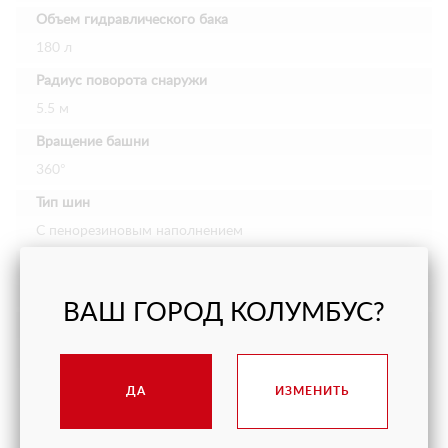
Объем гидравлического бака
180 л
Радиус поворота снаружи
5.5 м
Вращение башни
360°
Тип шин
С пенорезиновым наполнением
Размер шин
355/55D625
ВАШ ГОРОД КОЛУМБУС?
Вес
11 400 кг
ДА
ИЗМЕНИТЬ