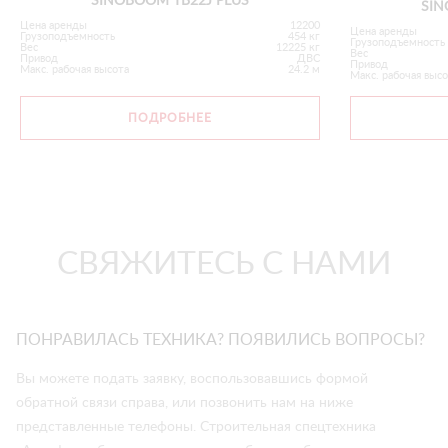
SINOBOOM TB22J PLUS
SIN
Цена аренды
12200
Цена аренды
Грузоподъемность
454 кг
Грузоподъемность
Вес
12225 кг
Вес
Привод
ДВС
Привод
Макс. рабочая высота
24.2 м
Макс. рабочая выс
ПОДРОБНЕЕ
СВЯЖИТЕСЬ С НАМИ
ПОНРАВИЛАСЬ ТЕХНИКА? ПОЯВИЛИСЬ ВОПРОСЫ?
Вы можете подать заявку, воспользовавшись формой
обратной связи справа, или позвонить нам на ниже
представленные телефоны. Строительная спецтехника